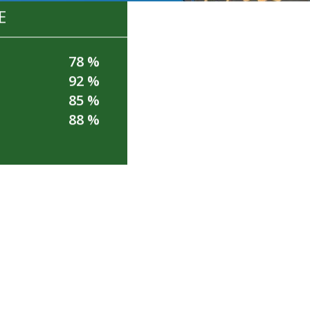
E
78 %
92 %
m
85 %
88 %