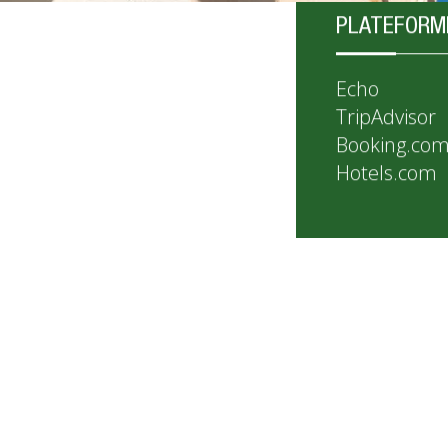
PLATEFORM
Echo
TripAdvisor
Booking.co
Hotels.com