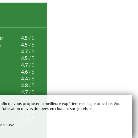
ix
4.5
/ 5
s
4.5
/ 5
4.7
/ 5
4.5
/ 5
4.7
/ 5
4.6
/ 5
4.4
/ 5
4.8
/ 5
4.7
/ 5
4.4
/ 5
 afin de vous proposer la meilleure expérience en ligne possible. Vous
3.8
/ 5
’utilisation de vos données en cliquant sur 'Je refuse'.
4.4
/ 5
3.4
/ 5
Je refuse