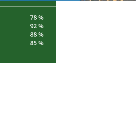
78 %
92 %
88 %
m
85 %