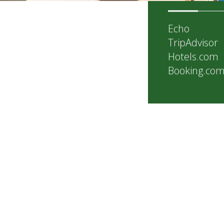
Echo
TripAdvisor
Hotels.com
Booking.co