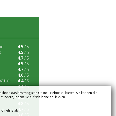
ix
4.5
/ 5
s
4.5
/ 5
4.7
/ 5
4.5
/ 5
4.7
/ 5
4.6
/ 5
ältnis
4.4
/ 5
3.4
/ 5
4.4
/ 5
 Ihnen das bestmögliche Online-Erlebnis zu bieten. Sie können die
hindern, indem Sie auf 'Ich lehne ab' klicken.
4.4
/ 5
4.8
/ 5
4.7
/ 5
Ich lehne ab
3.8
/ 5